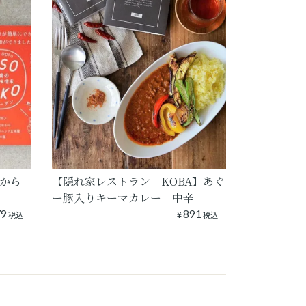
から
【隠れ家レストラン KOBA】あぐ
ー豚入りキーマカレー 中辛
79
¥
891
税込
税込