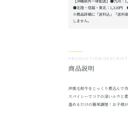
【沖縄県外一律配送】●九州：1,1
●北陸・信越・東北：1,320円 ●
※商品詳細に「送料込」「送料個
しません。
PRODUCTION DESCRIP
商品説明
沖黒毛和牛をじっくり煮込んで作
スパイシーでコクの深いルウと
温めるだけの簡単調理！お子様