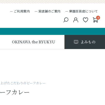
ご利用案内
実店舗のご案内
樂園百貨店について
0
キーワード検索
検索
OKINAWA the RYUKYU
よみもの
上げたこだわりのビーフカレー
ーフカレー