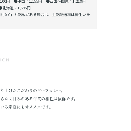
00円 ●中国：1,155円 ●四国～関東：1,210円
北海道：1,595円
別￥0」と記載がある場合は、上記配送料は発生いた
TION
り上げたこだわりのビーフカレー。
柔らかく甘みのある牛肉の相性は抜群です。
がいる家庭にもオススメです。