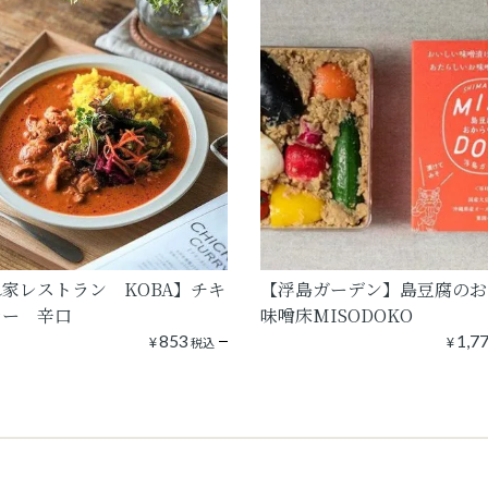
家レストラン KOBA】チキ
【浮島ガーデン】島豆腐のお
レー 辛口
味噌床MISODOKO
¥
853
¥
1,7
税込