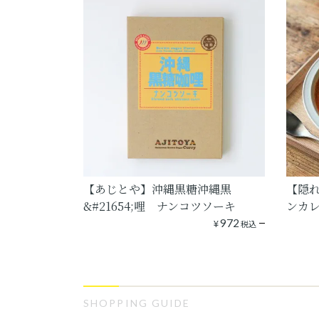
【あじとや】沖縄黒糖沖縄黒
【隠れ
&#21654;哩 ナンコツソーキ
ンカ
¥
972
税込
SHOPPING GUIDE