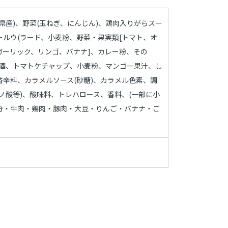
県産)、野菜(玉ねぎ、にんじん)、鶏肉入りがらスー
ールウ(ラード、小麦粉、野菜・果実類[トマト、オ
ガーリック、リンゴ、バナナ]、カレー粉、その
実酒、トマトケチャップ、小麦粉、マンゴー果汁、し
香辛料、カラメルソース(砂糖)、カラメル色素、調
ミノ酸等)、酸味料、トレハロース、香料、(一部に小
分・牛肉・鶏肉・豚肉・大豆・りんご・バナナ・ご