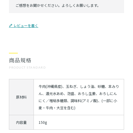
レビューを書く
商品規格
PRODUCT STANDARD
牛肉(沖縄県産)、玉ねぎ、しょう油、砂糖、本みり
ん、還元水あめ、泡盛、おろし生姜、おろしにん
原材料
にく／増粘多糖類、調味料(アミノ酸)、(一部に小
麦・牛肉・大豆を含む)
内容量
150g