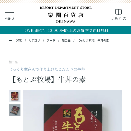
0
よみもの
MENU
CLOSE
SEARCH
MY PAGE
FAVORITE
CART
【WEB限定】10,000円以上のお買物で送料無料
全ての商品
キーワード検索
検索
HOME
カテゴリ
フード
加工品
【もとぶ牧場】牛丼の素
ギフト
加工品
フード
じっくり煮込んで作り上げたこだわりの牛丼
【もとぶ牧場】牛丼の素
クラフト
コスメ・アロマ
つくり手
OKINAWA the RYUKYU