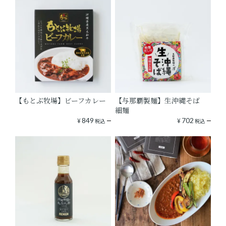
【もとぶ牧場】ビーフカレー
【与那覇製麺】生沖縄そば
細麺
¥
849
¥
702
税込
税込