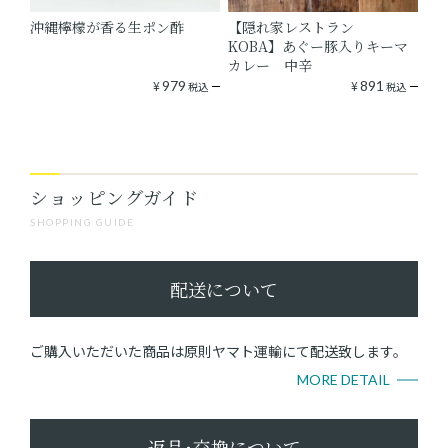
沖縄檸檬が香る生ポン酢
【隠れ家レストラン
KOBA】あぐー豚入りキーマ
カレー 中辛
¥
979
¥
891
税込
税込
ショッピングガイド
SHOPPING GUIDE
配送について
ご購入いただいた商品は原則ヤマト運輸にて配送致します。
MORE DETAIL
返品･交換について