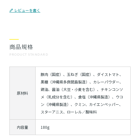
レビューを書く
商品規格
PRODUCT STANDARD
豚肉（国産）、玉ねぎ（国産）、ダイストマト、
黒糖（沖縄県多良間島製造）、カレーパウダー、
鶏油、醤油（大豆・小麦を含む）、チキンコンソ
原材料
メ（乳成分を含む）、食塩（沖縄県製造）、ウコ
ン（沖縄県製造）、クミン、カイエンペッパー、
スターアニス、ローレル／酸味料
内容量
180g