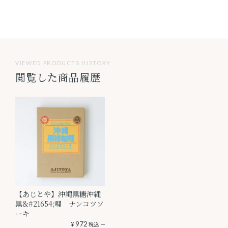
VIEWED PRODUCTS HISTORY
閲覧した商品履歴
【あじとや】沖縄黒糖沖縄
黒&#21654;哩 ナンコツソ
ーキ
¥
972
税込