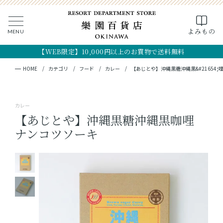
0
よみもの
MENU
CLOSE
SEARCH
MY PAGE
FAVORITE
CART
【WEB限定】10,000円以上のお買物で送料無料
全ての商品
キーワード検索
検索
HOME
カテゴリ
フード
カレー
【あじとや】沖縄黒糖沖縄黒&#21654
ギフト
カレー
フード
【あじとや】沖縄黒糖沖縄黒咖哩
ナンコツソーキ
クラフト
コスメ・アロマ
つくり手
OKINAWA the RYUKYU