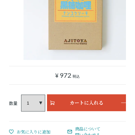
ショッピングガイド
よみもの
実店舗のご案内
樂園百貨店について
¥
972
税込
カートに入れる