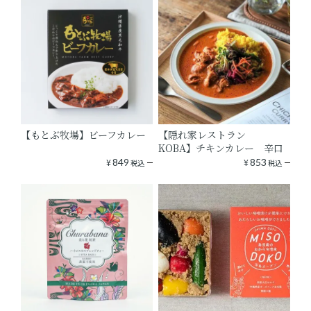
【もとぶ牧場】ビーフカレー
【隠れ家レストラン
KOBA】チキンカレー 辛口
¥
849
¥
853
税込
税込