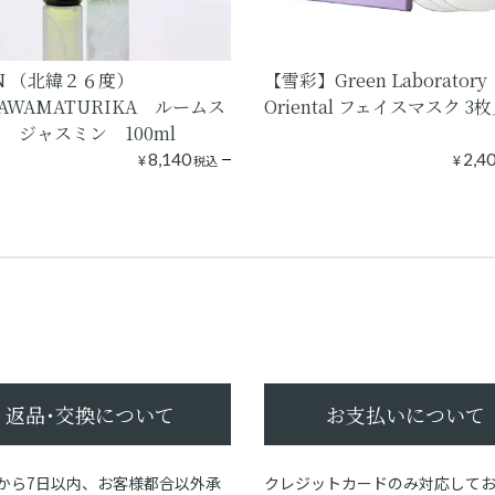
N （北緯２６度）
【雪彩】Green Laboratory
NAWAMATURIKA ルームス
Oriental フェイスマスク 3
 ジャスミン 100ml
¥
8,140
¥
2,4
税込
返品･交換について
お支払いについて
から7日以内、お客様都合以外承
クレジットカードのみ対応して