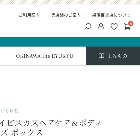
ご利用案内
実店舗のご案内
樂園百貨店について
0
キーワード検索
検索
OKINAWA the RYUKYU
よみもの
品づくりを。
】ハイビスカスヘアケア＆ボディ
ズ ボックス