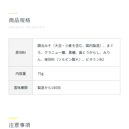
商品規格
PRODUCT STANDARD
調合みそ（大豆・小麦を含む、国内製造）、まぐ
原材料
ろ、グラニュー糖、黒糖、島とうがらし、みり
ん、保存料（ソルビン酸Ｋ）、ビタミンB2
内容量
75g
賞味期限
製造から180日
注意事項