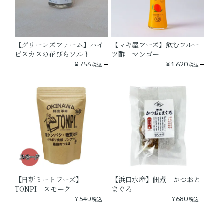
【グリーンズファーム】ハイ
【マキ屋フーズ】飲むフルー
ビスカスの花びらソルト
ツ酢 マンゴー
¥
756
¥
1,620
税込
税込
【日新ミートフーズ】
【浜口水産】佃煮 かつおと
TONPI スモーク
まぐろ
¥
540
¥
680
税込
税込