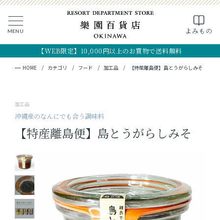
0
よみもの
MENU
CLOSE
SEARCH
MY PAGE
FAVORITE
CART
【WEB限定】10,000円以上のお買物で送料無料
全ての商品
キーワード検索
検索
HOME
カテゴリ
フード
加工品
【特産離島便】島とうがらしみそ
ギフト
加工品
フード
沖縄産のなんにでも合う調味料
【特産離島便】島とうがらしみそ
クラフト
コスメ・アロマ
つくり手
OKINAWA the RYUKYU