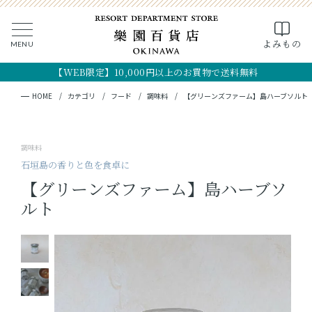
0
よみもの
MENU
CLOSE
SEARCH
MY PAGE
FAVORITE
CART
【WEB限定】10,000円以上のお買物で送料無料
全ての商品
キーワード検索
検索
HOME
カテゴリ
フード
調味料
【グリーンズファーム】島ハーブソルト
ギフト
調味料
フード
石垣島の香りと色を食卓に
【グリーンズファーム】島ハーブソ
クラフト
ルト
コスメ・アロマ
つくり手
OKINAWA the RYUKYU