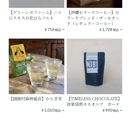
【グリーンズファーム】ハイ
【沖縄セラードコーヒー】セ
ビスカスの花びらソルト
ラードブレンド・ザ・セカン
ド（レギュラーコーヒー）
¥
756
¥
1,728
税込
税込
【国頭村森林組合】からぎ茶
【TIMELESS CHOCOLATE】
自家焙煎カカオニブ ガーナ
¥
1,010
¥
990
税込
税込