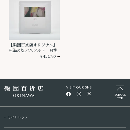
【樂園百貨店オリジナル】
死海の塩バスソルト 月桃
¥
451
税込
VISIT OUR SNS
SCROLL
TOP
サイトトップ