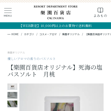
0
よみもの
MENU
CLOSE
SEARCH
MY PAGE
FAVORITE
CART
【WEB限定】10,000円以上のお買物で送料無料
全ての商品
キーワード検索
検索
HOME
カテゴリ
コスメ・アロマ
樂園オリジナル
【樂園百貨店オリジナ
ギフト
樂園オリジナル
フード
優しいアロマの香りのバスソルト
【樂園百貨店オリジナル】死海の塩
クラフト
バスソルト 月桃
コスメ・アロマ
つくり手
OKINAWA the RYUKYU