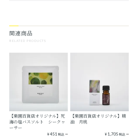
関連商品
RELATED PRODUCTS
【樂園百貨店オリジナル】死
【樂園百貨店オリジナル】精
海の塩バスソルト シークヮ
油 月桃
ーサー
¥
451
¥
1,705
税込
税込