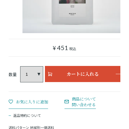
ショッピングガイド
よみもの
実店舗のご案内
¥
451
税込
樂園百貨店について
カートに入れる
返品特約について
送料パターン
地域別一律送料