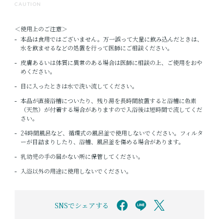
CAUTION
＜使用上のご注意＞
本品は食用ではございません。万一誤って大量に飲み込んだときは、
水を飲ませるなどの処置を行って医師にご相談ください。
皮膚あるいは体質に異常のある場合は医師に相談の上、ご使用をおや
めください。
目に入ったときは水で洗い流してください。
本品が直接浴槽についたり、残り湯を長時間放置すると浴槽に色素
（天然）が付着する場合がありますので入浴後は短時間で流してくだ
さい。
24時間風呂など、循環式の風呂釜で使用しないでください。フィルタ
ーが目詰まりしたり、浴槽、風呂釜を傷める場合があります。
乳幼児の手の届かない所に保管してください。
入浴以外の用途に使用しないでください。
SNSでシェアする