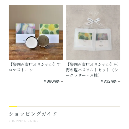
【樂園百貨店オリジナル】ア
【樂園百貨店オリジナル】死
ロマストーン
海の塩バスソルトセット（シ
ークヮサー・月桃）
¥
880
¥
932
税込
税込
ショッピングガイド
SHOPPING GUIDE