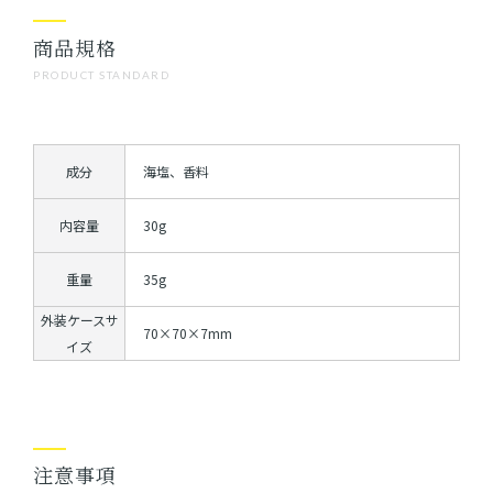
商品規格
PRODUCT STANDARD
成分
海塩、香料
内容量
30g
重量
35g
外装ケースサ
70×70×7mm
イズ
注意事項