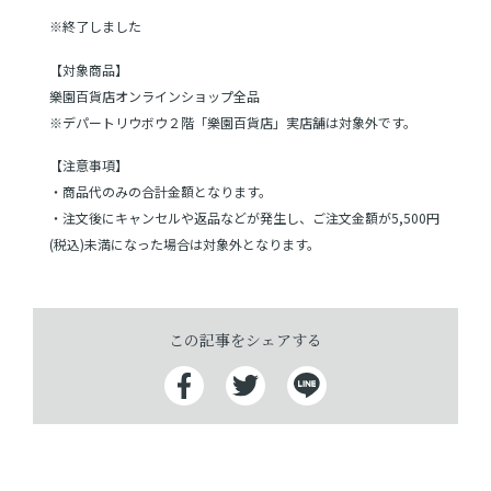
※終了しました
ショッピングガイド
【対象商品】
樂園百貨店オンラインショップ全品
よみもの
※デパートリウボウ２階「樂園百貨店」実店舗は対象外です。
【注意事項】
実店舗のご案内
・商品代のみの合計金額となります。
・注文後にキャンセルや返品などが発生し、ご注文金額が5,500円
樂園百貨店について
(税込)未満になった場合は対象外となります。
この記事をシェアする