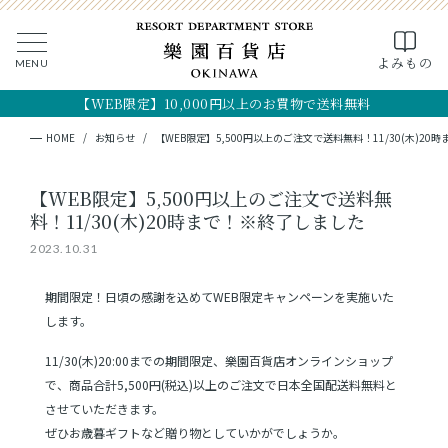
よみもの
MENU
CLOSE
MY PAGE
FAVOR
【WEB限定】10,000円以上のお買物で送料無料
全ての商品
HOME
お知らせ
【WEB限定】5,500円以上のご注文で送料無料！11/30(木)2
ギフト
【WEB限定】5,500円以上のご注文で送料無
料！11/30(木)20時まで！※終了しました
フード
2023.10.31
クラフト
期間限定！日頃の感謝を込めてWEB限定キャンペーンを実施いた
します。
コスメ・アロマ
11/30(木)20:00までの期間限定、樂園百貨店オンラインショップ
で、商品合計5,500円(税込)以上のご注文で日本全国配送料無料と
つくり手
させていただきます。
ぜひお歳暮ギフトなど贈り物としていかがでしょうか。
OKINAWA the RYUKYU