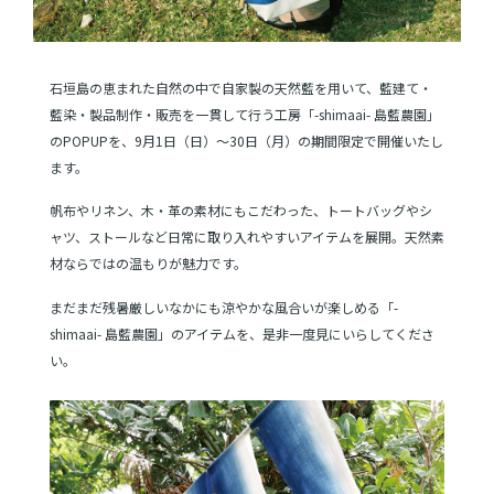
ショッピングガイド
石垣島の恵まれた自然の中で自家製の天然藍を用いて、藍建て・
よみもの
藍染・製品制作・販売を一貫して行う工房「-shimaai- 島藍農園」
のPOPUPを、9月1日（日）～30日（月）の期間限定で開催いたし
ます。
実店舗のご案内
帆布やリネン、木・革の素材にもこだわった、トートバッグやシ
樂園百貨店について
ャツ、ストールなど日常に取り入れやすいアイテムを展開。天然素
材ならではの温もりが魅力です。
まだまだ残暑厳しいなかにも涼やかな風合いが楽しめる「-
shimaai- 島藍農園」のアイテムを、是非一度見にいらしてくださ
い。