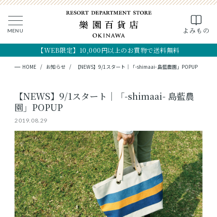
よみもの
MENU
CLOSE
MY PAGE
FAVOR
【WEB限定】10,000円以上のお買物で送料無料
全ての商品
HOME
お知らせ
【NEWS】9/1スタート｜「-shimaai- 島藍農園」POPUP
ギフト
【NEWS】9/1スタート｜「-shimaai- 島藍農
園」POPUP
フード
2019.08.29
クラフト
コスメ・アロマ
つくり手
OKINAWA the RYUKYU