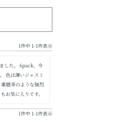
1
件中
1
-
1
件表示
た。 6pack、今
。 色は薄いジャスミ
 薬膳茶のような強烈
てもお気に入りです。
1
件中
1
-
1
件表示