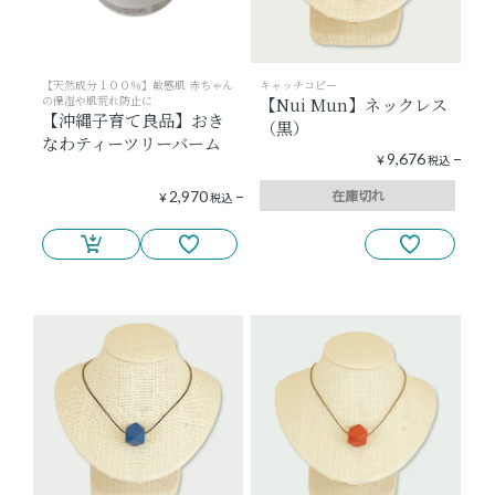
【天然成分１００％】敏感肌 赤ちゃん
キャッチコピー
の保湿や肌荒れ防止に
【Nui Mun】ネックレス
【沖縄子育て良品】おき
（黒）
なわティーツリーバーム
9,676
¥
税込
在庫切れ
2,970
¥
税込