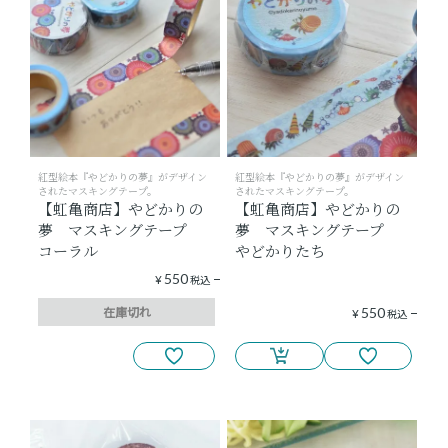
ショッピングガイド
よみもの
実店舗のご案内
紅型絵本『やどかりの夢』がデザイン
紅型絵本『やどかりの夢』がデザイン
されたマスキングテープ。
されたマスキングテープ。
樂園百貨店について
【虹亀商店】やどかりの
【虹亀商店】やどかりの
夢 マスキングテープ
夢 マスキングテープ
コーラル
やどかりたち
550
¥
税込
在庫切れ
550
¥
税込