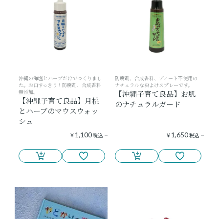
沖縄の海塩とハーブだけでつくりまし
防腐剤、合成香料、ディート不使用の
た。お口すっきり！防腐剤、合成香料
ナチュラルな虫よけスプレーです。
無添加。
【沖縄子育て良品】お肌
【沖縄子育て良品】月桃
のナチュラルガード
とハーブのマウスウォッ
シュ
1,100
1,650
¥
税込
¥
税込