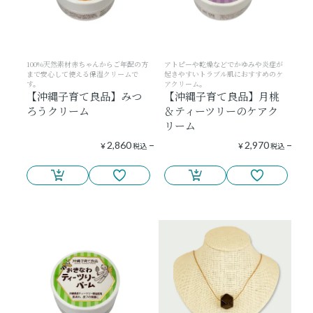
100%天然素材赤ちゃんからご年配の方
アトピーや乾燥などでかゆみや炎症が
まで安心して使える保湿クリームで
起きやすいトラブル肌におすすめのケ
す。
アクリーム。
【沖縄子育て良品】みつ
【沖縄子育て良品】月桃
ろうクリーム
＆ティーツリーのケアク
リーム
2,860
2,970
¥
税込
¥
税込