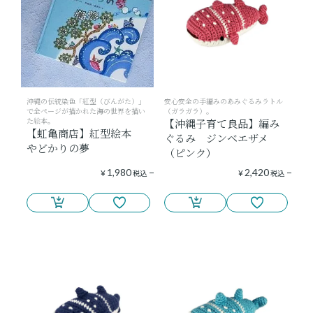
沖縄の伝統染色「紅型（びんがた）」
安心安全の手編みのあみぐるみラトル
で全ページが描かれた海の世界を描い
（ガラガラ）。
た絵本。
【沖縄子育て良品】編み
【虹亀商店】紅型絵本
ぐるみ ジンベエザメ
やどかりの夢
（ピンク）
1,980
2,420
¥
税込
¥
税込