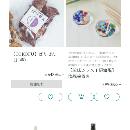
夏の食卓に涼を呼ぶ、『琉球ガラス工
【COKOFU】ぱりせん
房 海風』の琉球ガラスの箸置き。透明
（紅芋）
なガラスの中でキラキラと輝く色彩が
沖縄のサンゴ礁の海を思わせます。
【琉球ガラス工房海風】
648
¥
税込
海風箸置き
在庫切れ
990
¥
税込