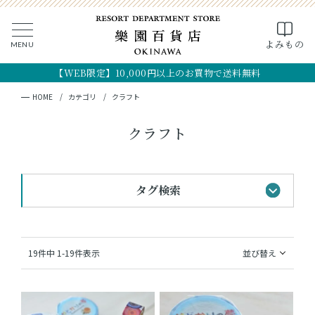
0
よみもの
MENU
CLOSE
SEARCH
MY PAGE
FAVORITE
CART
【WEB限定】10,000円以上のお買物で送料無料
全ての商品
キーワード検索
検索
HOME
カテゴリ
クラフト
ギフト
クラフト
フード
タグ検索
クラフト
コスメ・アロマ
#黒糖のお菓子
#手土産
#首里城最中
19
件中
1
-
19
件表示
並び替え
#おすすめギフト
#琉球シャツ
つくり手
#法人向けギフト
#OKINAWA the RYUKYU
OKINAWA the RYUKYU