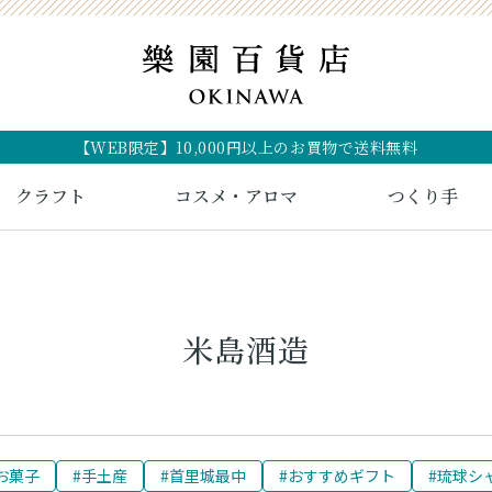
【WEB限定】10,000円以上のお買物で送料無料
クラフト
コスメ・アロマ
つくり手
米島酒造
お菓子
#手土産
#首里城最中
#おすすめギフト
#琉球シ