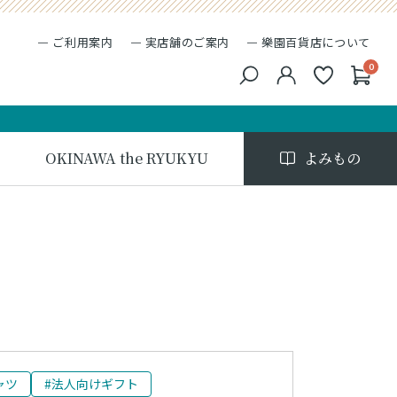
ご利用案内
実店舗のご案内
樂園百貨店について
0
キーワード検索
検索
OKINAWA the RYUKYU
よみもの
ャツ
#法人向けギフト