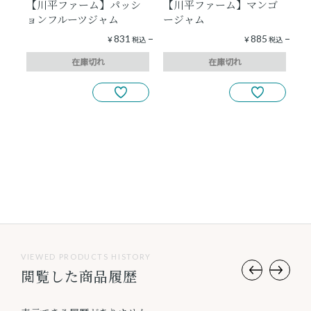
【川平ファーム】パッシ
【川平ファーム】マンゴ
ョンフルーツジャム
ージャム
831
885
¥
税込
¥
税込
在庫切れ
在庫切れ
4
件中
1
-
4
件表示
VIEWED PRODUCTS HISTORY
閲覧した商品履歴