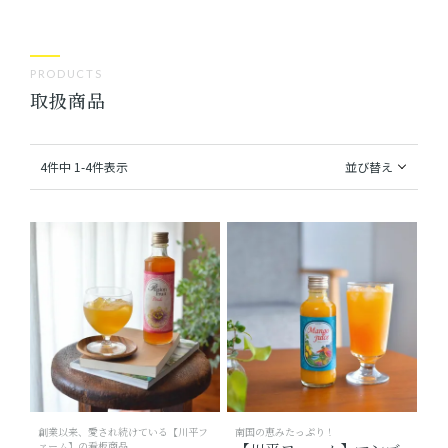
ショッピングガイド
PRODUCTS
取扱商品
よみもの
実店舗のご案内
4
件中
1
-
4
件表示
並び替え
樂園百貨店について
創業以来、愛され続けている【川平フ
南国の恵みたっぷり！
ァーム】の看板商品