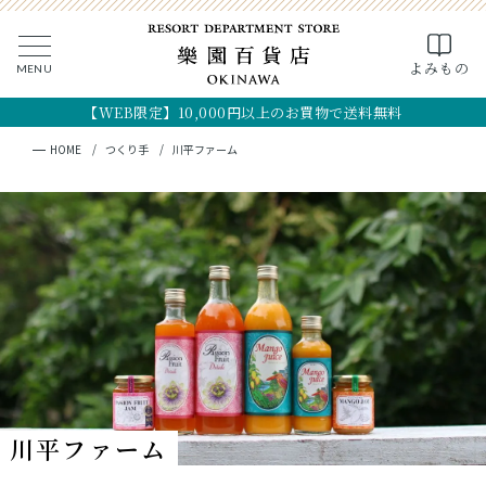
0
よみもの
MENU
CLOSE
SEARCH
MY PAGE
FAVORITE
CART
【WEB限定】10,000円以上のお買物で送料無料
全ての商品
キーワード検索
検索
HOME
つくり手
川平ファーム
ギフト
フード
クラフト
コスメ・アロマ
つくり手
川平ファーム
OKINAWA the RYUKYU