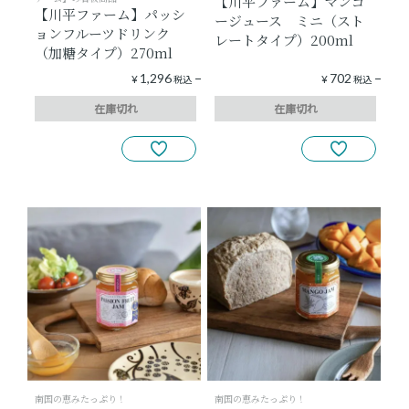
【川平ファーム】マンゴ
【川平ファーム】パッシ
ージュース ミニ（スト
ョンフルーツドリンク
レートタイプ）200ml
（加糖タイプ）270ml
1,296
702
¥
税込
¥
税込
在庫切れ
在庫切れ
南国の恵みたっぷり！
南国の恵みたっぷり！