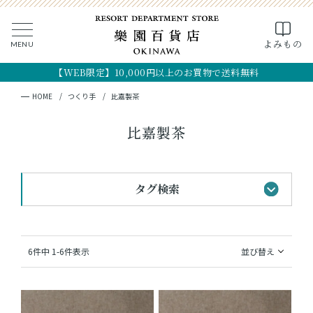
0
よみもの
MENU
CLOSE
SEARCH
MY PAGE
FAVORITE
CART
【WEB限定】10,000円以上のお買物で送料無料
全ての商品
キーワード検索
検索
HOME
つくり手
比嘉製茶
ギフト
比嘉製茶
フード
タグ検索
クラフト
コスメ・アロマ
#黒糖のお菓子
#手土産
#首里城最中
6
件中
1
-
6
件表示
並び替え
#おすすめギフト
#琉球シャツ
つくり手
#法人向けギフト
#OKINAWA the RYUKYU
OKINAWA the RYUKYU