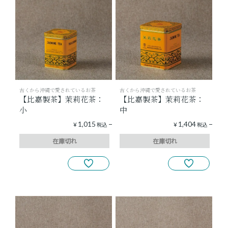
ショッピングガイド
よみもの
実店舗のご案内
古くから沖縄で愛されているお茶
古くから沖縄で愛されているお茶
【比嘉製茶】茉莉花茶：
【比嘉製茶】茉莉花茶：
樂園百貨店について
小
中
1,015
1,404
¥
税込
¥
税込
在庫切れ
在庫切れ