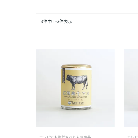
3
件中
1
-
3
件表示
テレビでも絶賛された人気商品
テレビ