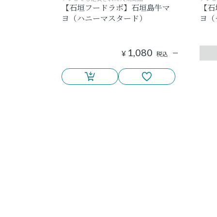
【石垣フードラボ】石垣島牛マ
【石
ヨ（ハニーマスタード）
ヨ（
1,080
¥
税込
3
件中
1
-
3
件表示