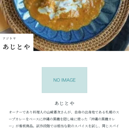
ショッピングガイド
よみもの
アジトヤ
実店舗のご案内
あじとや
樂園百貨店について
あじとや
オーナーであり料理人の山崎憲次さんが、自身の出身地である札幌のス
ープカレーをベースに沖縄の黒糖を隠し味に使った「沖縄の黒糖カレ
ー」が看板商品。試作段階では相当な数のスパイスを試し、同じスパイ