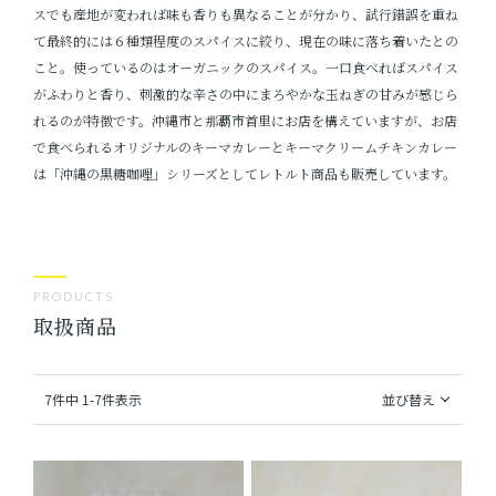
スでも産地が変われば味も香りも異なることが分かり、試行錯誤を重ね
て最終的には６種類程度のスパイスに絞り、現在の味に落ち着いたとの
こと。使っているのはオーガニックのスパイス。一口食べればスパイス
がふわりと香り、刺激的な辛さの中にまろやかな玉ねぎの甘みが感じら
れるのが特徴です。沖縄市と那覇市首里にお店を構えていますが、お店
で食べられるオリジナルのキーマカレーとキーマクリームチキンカレー
は「沖縄の黒糖咖哩」シリーズとしてレトルト商品も販売しています。
PRODUCTS
取扱商品
7
件中
1
-
7
件表示
並び替え