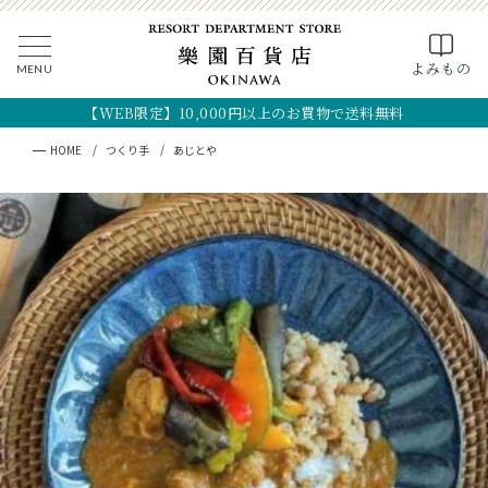
0
よみもの
MENU
CLOSE
SEARCH
MY PAGE
FAVORITE
CART
【WEB限定】10,000円以上のお買物で送料無料
全ての商品
キーワード検索
検索
HOME
つくり手
あじとや
ギフト
フード
クラフト
コスメ・アロマ
つくり手
OKINAWA the RYUKYU