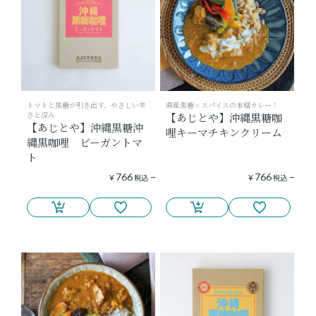
トマトと黒糖が引き出す、やさしい辛
県産黒糖×スパイスの本格カレー！
さと深み
【あじとや】沖縄黒糖咖
【あじとや】沖縄黒糖沖
哩キーマチキンクリーム
縄黒咖哩 ビーガントマ
ト
766
766
¥
税込
¥
税込