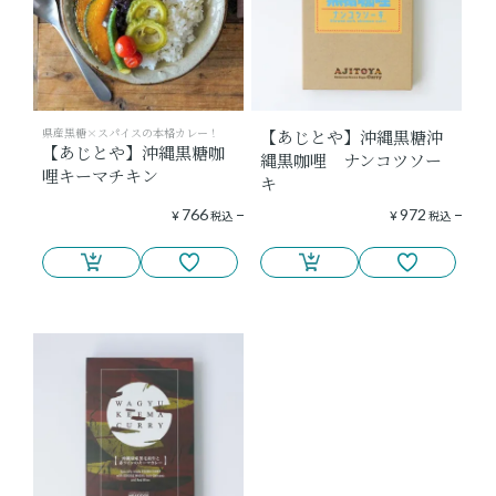
県産黒糖×スパイスの本格カレー！
【あじとや】沖縄黒糖沖
【あじとや】沖縄黒糖咖
縄黒咖哩 ナンコツソー
哩キーマチキン
キ
766
972
¥
税込
¥
税込