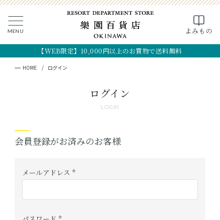
0
よみもの
MENU
CLOSE
SEARCH
MY PAGE
FAVORITE
CART
【WEB限定】10,000円以上のお買物で送料無料
全ての商品
キーワード検索
検索
HOME
ログイン
ギフト
ログイン
LOGIN
フード
クラフト
会員登録がお済みのお客様
コスメ・アロマ
メールアドレス
(
つくり手
必
須
パスワード