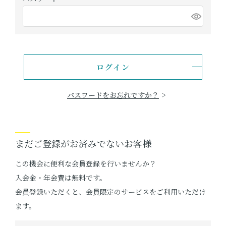
OKINAWA the RYUKYU
)
(
必
ショッピングガイド
須
)
よみもの
ログイン
実店舗のご案内
パスワードをお忘れですか？
樂園百貨店について
まだご登録がお済みでないお客様
この機会に便利な会員登録を行いませんか？
入会金・年会費は無料です。
会員登録いただくと、会員限定のサービスをご利用いただけ
ます。