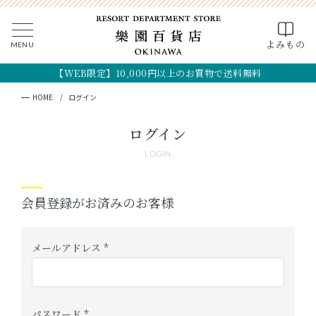
0
よみもの
MENU
CLOSE
SEARCH
MY PAGE
FAVORITE
CART
【WEB限定】10,000円以上のお買物で送料無料
全ての商品
キーワード検索
検索
HOME
ログイン
ギフト
ログイン
LOGIN
フード
クラフト
会員登録がお済みのお客様
コスメ・アロマ
メールアドレス
(
つくり手
必
須
パスワード