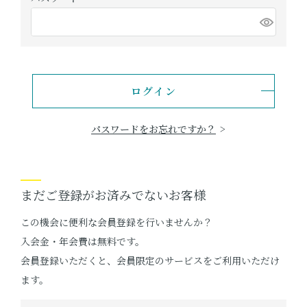
OKINAWA the RYUKYU
)
(
必
ショッピングガイド
須
)
よみもの
ログイン
実店舗のご案内
パスワードをお忘れですか？
樂園百貨店について
まだご登録がお済みでないお客様
この機会に便利な会員登録を行いませんか？
入会金・年会費は無料です。
会員登録いただくと、会員限定のサービスをご利用いただけ
ます。