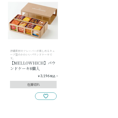
ショッピングガイド
よみもの
実店舗のご案内
沖縄素材のフレーバーが楽しめるキュ
樂園百貨店について
ーブ型のかわいいパウンドケーキで
す。
【MELLOWHICH】パウ
ンドケーキ8個入
3,196
¥
税込
在庫切れ