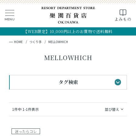
0
よみもの
MENU
CLOSE
SEARCH
MY PAGE
FAVORITE
CART
【WEB限定】10,000円以上のお買物で送料無料
全ての商品
キーワード検索
検索
HOME
つくり手
MELLOWHICH
ギフト
MELLOWHICH
フード
タグ検索
クラフト
コスメ・アロマ
#黒糖のお菓子
#手土産
#首里城最中
1
件中
1
-
1
件表示
並び替え
#おすすめギフト
#琉球シャツ
つくり手
#法人向けギフト
#OKINAWA the RYUKYU
迷ったらコレ
OKINAWA the RYUKYU