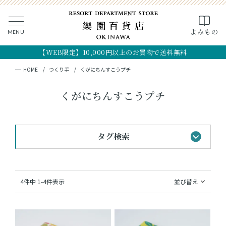
0
よみもの
MENU
CLOSE
SEARCH
MY PAGE
FAVORITE
CART
【WEB限定】10,000円以上のお買物で送料無料
全ての商品
キーワード検索
検索
HOME
つくり手
くがにちんすこうプチ
ギフト
くがにちんすこうプチ
フード
タグ検索
クラフト
コスメ・アロマ
#黒糖のお菓子
#手土産
#首里城最中
4
件中
1
-
4
件表示
並び替え
#おすすめギフト
#琉球シャツ
つくり手
#法人向けギフト
#OKINAWA the RYUKYU
OKINAWA the RYUKYU