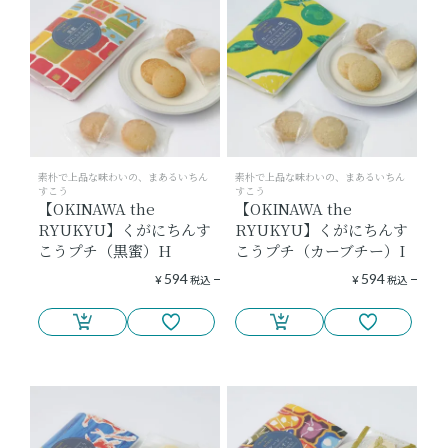
ショッピングガイド
よみもの
実店舗のご案内
素朴で上品な味わいの、まあるいちん
素朴で上品な味わいの、まあるいちん
すこう
すこう
樂園百貨店について
【OKINAWA the
【OKINAWA the
RYUKYU】くがにちんす
RYUKYU】くがにちんす
こうプチ（黒蜜）H
こうプチ（カーブチー）I
594
594
¥
税込
¥
税込